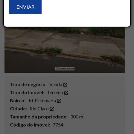
Tipo de negócio:
Venda
Tipo do Imóvel:
Terreno
Bairro:
Jd. Primavera
Cidade:
Rio Claro
Tamanho da propriedade:
300 m²
Código do Imóvel:
7754