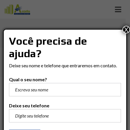
X
JD. PRIMAVERA
Você precisa de
ajuda?
Imóveis
Terreno
Rio Claro
JD. PRIMAVERA
Deixe seu nome e telefone que entraremos em contato.
Qual o seu nome?
R$330.000
Adicionar para comparar
Deixe seu telefone