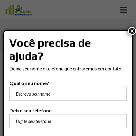
X
JD. NOVA RIO CLARO
Você precisa de
ajuda?
Imóveis
Terreno
Rio Claro
JD. NOVA RIO CLARO
Deixe seu nome e telefone que entraremos em contato.
Qual o seu nome?
R$80.000
Adicionar para comparar
Deixe seu telefone