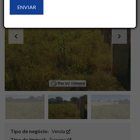
1
/
3
Tipo de negócio:
Venda
Tipo do Imóvel:
Terreno