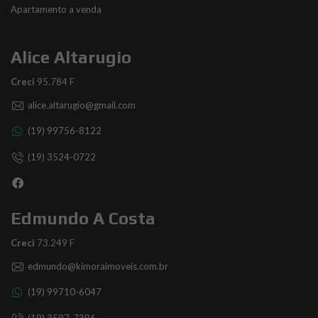
Apartamento a venda
Alice Altarugio
Creci
95.784 F
alice.altarugio@gmail.com
(19) 99756-8122
(19) 3524-0722
Edmundo A Costa
Creci
73.249 F
edmundo@kimoraimoveis.com.br
(19) 99710-6047