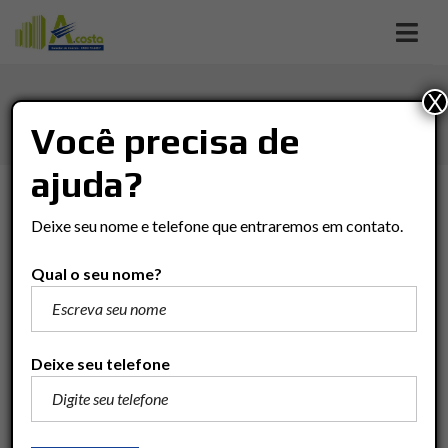
X
IMÓVEIS
Você precisa de
ajuda?
TIPO DE NEGÓCIO
Deixe seu nome e telefone que entraremos em contato.
Tipo De Negócio
Qual o seu nome?
TIPO DO IMÓVEL
Tipo Do Imóvel
Deixe seu telefone
BAIRRO
Bairro