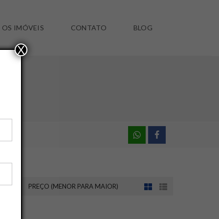
 OS IMÓVEIS
CONTATO
BLOG
X
NOR)
PREÇO (MENOR PARA MAIOR)
SALVAR ESSA BUSCA