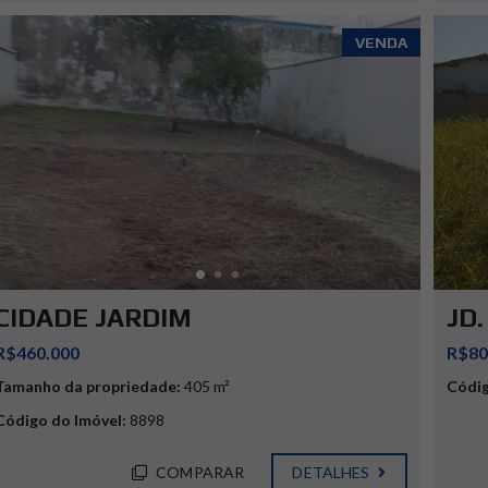
VENDA
CIDADE JARDIM
JD
R$460.000
R$80
Tamanho da propriedade:
405 m²
Códig
Código do Imóvel:
8898
COMPARAR
DETALHES