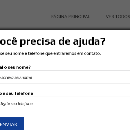
PÁGINA PRINCIPAL
VER TODOS
ocê precisa de ajuda?
RIO CLARO
xe seu nome e telefone que entraremos em contato.
l o seu nome?
xe seu telefone
Ordenar por:
RECENTES
POPULAR
PREÇO (MAIOR PARA ME
7 ENCONTRADO