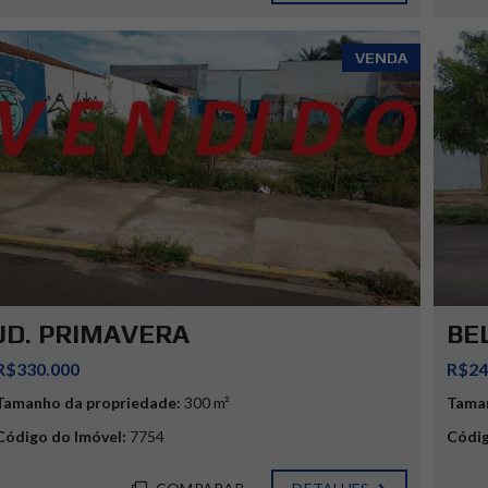
VENDA
JD. PRIMAVERA
BE
R$330.000
R$24
Tamanho da propriedade:
300 m²
Taman
Código do Imóvel:
7754
Códig