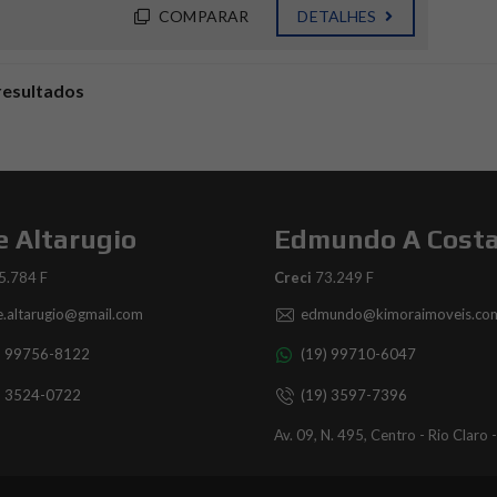
COMPARAR
DETALHES
resultados
e Altarugio
Edmundo A Cost
5.784 F
Creci
73.249 F
ce.altarugio@gmail.com
edmundo@kimoraimoveis.com
) 99756-8122
(19) 99710-6047
) 3524-0722
(19) 3597-7396
Av. 09, N. 495, Centro - Rio Claro 