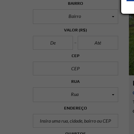
BAIRRO
Bairro
VALOR
(R$)
CEP
RUA
Rua
ENDEREÇO
QUARTOS