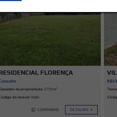
VENDA
RESIDENCIAL FLORENÇA
VI
Consulte
R$53
Tamanho da propriedade:
1710 m²
Taman
Código do Imóvel:
9665
Códig
COMPARAR
DETALHES