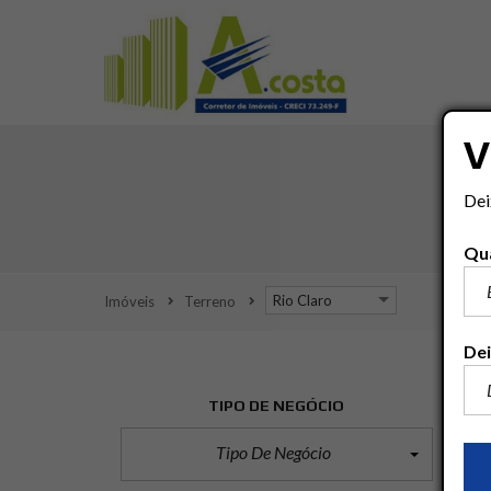
V
Dei
Qua
Rio Claro
Imóveis
Terreno
Dei
TIPO DE NEGÓCIO
Tipo De Negócio