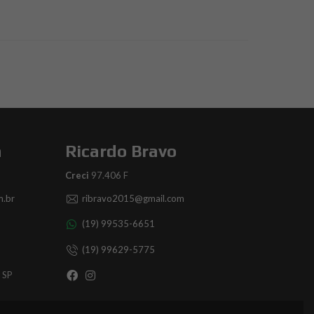
a
Ricardo Bravo
Creci
97.406 F
.br
ribravo2015@gmail.com
(19) 99535-6651
(19) 99629-5775
- SP