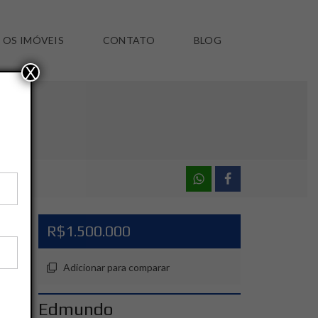
 OS IMÓVEIS
CONTATO
BLOG
X
R$1.500.000
Adicionar para comparar
Edmundo