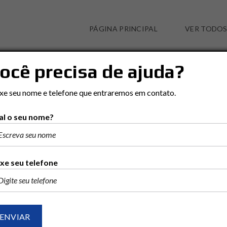
PÁGINA PRINCIPAL
VER TODOS
ocê precisa de ajuda?
CASA EM CIDADE JARDIM
xe seu nome e telefone que entraremos em contato.
l o seu nome?
xe seu telefone