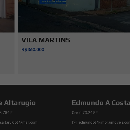
VILA MARTINS
R$360.000
e Altarugio
Edmundo A Cost
5.784 F
Creci
73.249 F
ce.altarugio@gmail.com
edmundo@kimoraimoveis.com