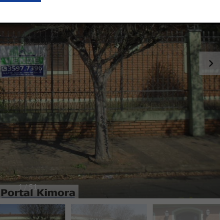
1
/
51