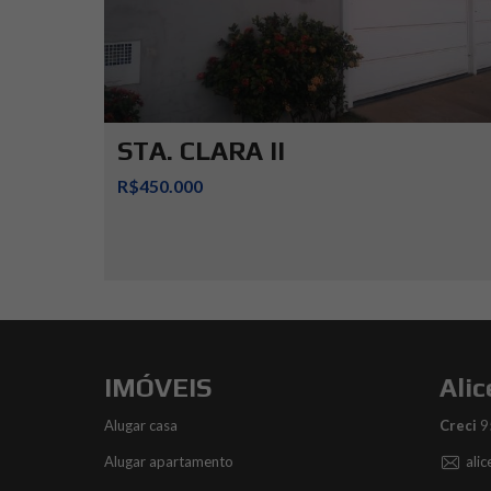
STA. CLARA II
R$450.000
IMÓVEIS
Alic
Alugar casa
Creci
9
Alugar apartamento
ali