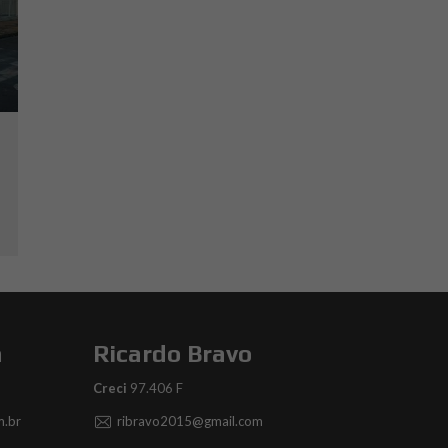
a
Ricardo Bravo
Creci
97.406 F
.br
ribravo2015@gmail.com