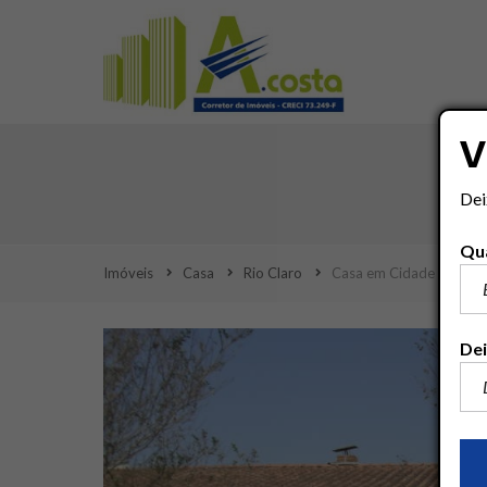
V
Dei
Qua
Imóveis
Casa
Rio Claro
Casa em Cidade Jardim
Dei