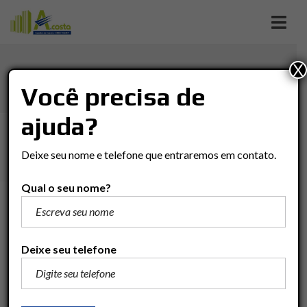
X
AJAPI
Você precisa de
ajuda?
Imóveis
Casa
Ajapi
AJAPI
Deixe seu nome e telefone que entraremos em contato.
Qual o seu nome?
R$745.000
Adicionar para comparar
Deixe seu telefone