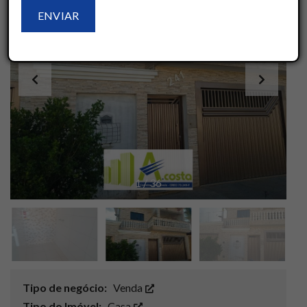
1
/
36
Tipo de negócio:
Venda
Tipo do Imóvel:
Casa