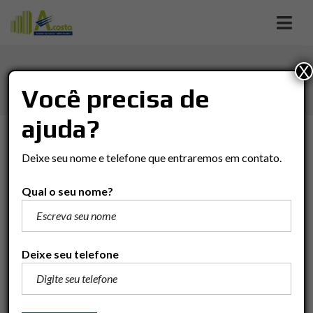
X
CIDADE JARDIM
Você precisa de
ajuda?
TIPO DE NEGÓCIO
Deixe seu nome e telefone que entraremos em contato.
Tipo De Negócio
Qual o seu nome?
TIPO DO IMÓVEL
Tipo Do Imóvel
Deixe seu telefone
VALOR
(R$)