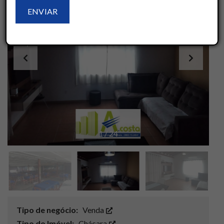
1
/
24
Tipo de negócio:
Venda
Tipo do Imóvel:
Chácara