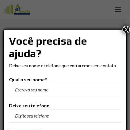
X
PORTAL DOS NOBRES
Você precisa de
ajuda?
Imóveis
Chácara
Ipeúna
PORTAL DOS NOBRES
Deixe seu nome e telefone que entraremos em contato.
Qual o seu nome?
R$1.200.000
Adicionar para comparar
Deixe seu telefone