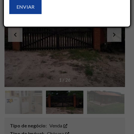
1
/
26
Tipo de negócio:
Venda
Tipo do Imóvel:
Chácara