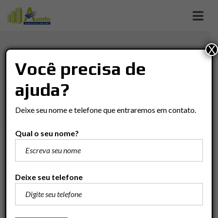
X
ANALÂNDIA
Você precisa de
ajuda?
Imóveis
Chácara
Analândia
ANALÂNDIA
Deixe seu nome e telefone que entraremos em contato.
Qual o seu nome?
R$250.000
Adicionar para comparar
Deixe seu telefone