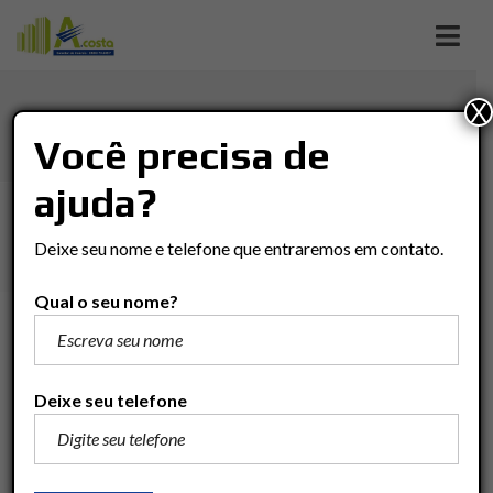
X
VILA INDUSTRIAL
Você precisa de
ajuda?
Imóveis
Casa
Rio Claro
VILA INDUSTRIAL
Deixe seu nome e telefone que entraremos em contato.
Qual o seu nome?
R$220.000
Adicionar para comparar
Deixe seu telefone