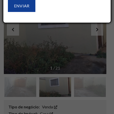
1
/
21
Tipo de negócio:
Venda
Tipo do Imóvel:
Casa