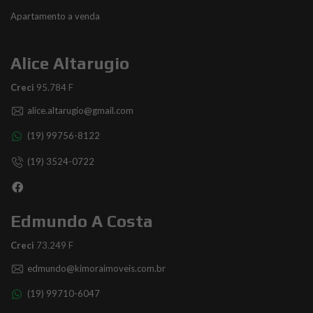
Apartamento a venda
Alice Altarugio
Creci
95.784 F
alice.altarugio@gmail.com
(19) 99756-8122
(19) 3524-0722
Edmundo A Costa
Creci
73.249 F
edmundo@kimoraimoveis.com.br
(19) 99710-6047