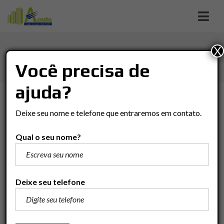
X
VILA INDUSTRIAL
Você precisa de
ajuda?
TIPO DE NEGÓCIO
Deixe seu nome e telefone que entraremos em contato.
Tipo De Negócio
Qual o seu nome?
TIPO DO IMÓVEL
Tipo Do Imóvel
Deixe seu telefone
VALOR
(R$)