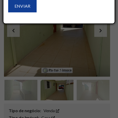
1
/
14
Tipo de negócio:
Venda
Tipo do Imóvel:
Casa