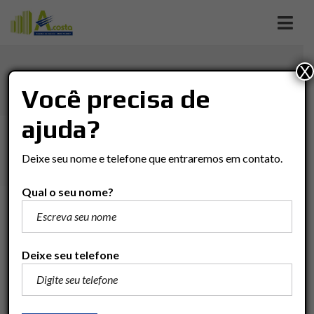
X
SAÚDE
Você precisa de
ajuda?
Imóveis
Casa
Rio Claro
SAÚDE
Deixe seu nome e telefone que entraremos em contato.
Qual o seu nome?
R$350.000
Adicionar para comparar
Deixe seu telefone