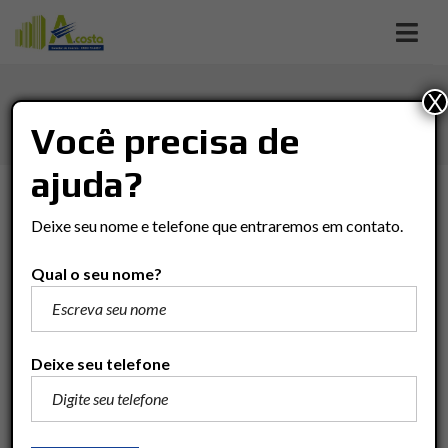
X
SAÚDE
Você precisa de
ajuda?
TIPO DE NEGÓCIO
Deixe seu nome e telefone que entraremos em contato.
Tipo De Negócio
Qual o seu nome?
TIPO DO IMÓVEL
Tipo Do Imóvel
Deixe seu telefone
VALOR
(R$)