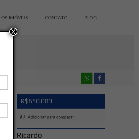
 OS IMÓVEIS
CONTATO
BLOG
X
R$650.000
Adicionar para comparar
Ricardo