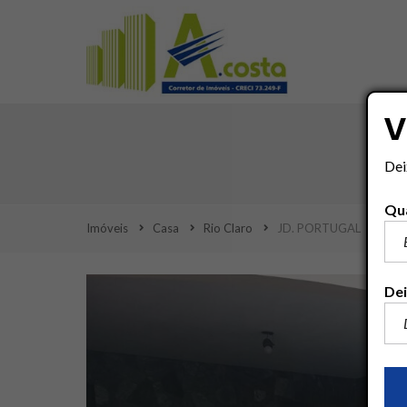
V
Dei
Qua
Imóveis
Casa
Rio Claro
JD. PORTUGAL
Dei