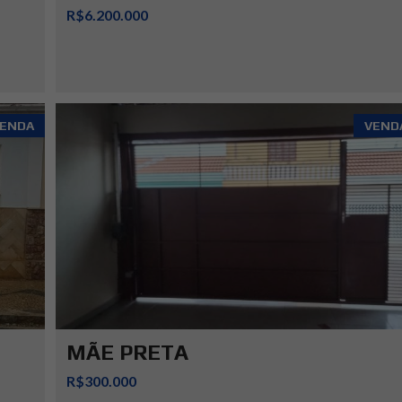
R$6.200.000
ENDA
VEND
MÃE PRETA
R$300.000