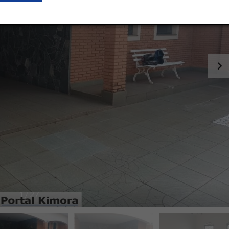
1
/
27