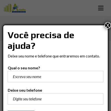
X
JD. PORTUGAL
Você precisa de
ajuda?
TIPO DE NEGÓCIO
Deixe seu nome e telefone que entraremos em contato.
Tipo De Negócio
Qual o seu nome?
TIPO DO IMÓVEL
Tipo Do Imóvel
Deixe seu telefone
VALOR
(R$)