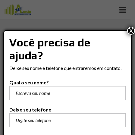
X
CASA EM JD. PORTUGAL
Você precisa de
ajuda?
Imóveis
Casa
Rio Claro
Casa em Jd. Portugal
Deixe seu nome e telefone que entraremos em contato.
Qual o seu nome?
R$530.000
Adicionar para comparar
Deixe seu telefone