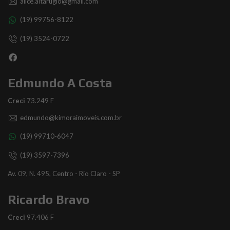
alice.altarugio@gmail.com
(19) 99756-8122
(19) 3524-0722
Edmundo A Costa
Creci
73.249 F
edmundo@kimoraimoveis.com.br
(19) 99710-6047
(19) 3597-7396
Av. 09, N. 495, Centro - Rio Claro - SP
Ricardo Bravo
Creci
97.406 F