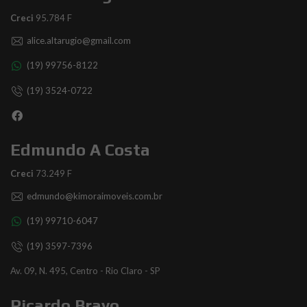
Creci
95.784 F
alice.altarugio@gmail.com
(19) 99756-8122
(19) 3524-0722
Edmundo A Costa
Creci
73.249 F
edmundo@kimoraimoveis.com.br
(19) 99710-6047
(19) 3597-7396
Av. 09, N. 495, Centro - Rio Claro - SP
Ricardo Bravo