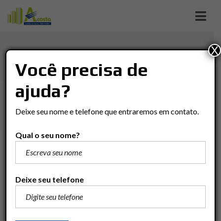
X
CASA EM JD. FLORIDIANA
Você precisa de
ajuda?
Imóveis
Casa
Rio Claro
Casa em Jd. Floridiana
Deixe seu nome e telefone que entraremos em contato.
Qual o seu nome?
R$700.000
Adicionar para comparar
Deixe seu telefone