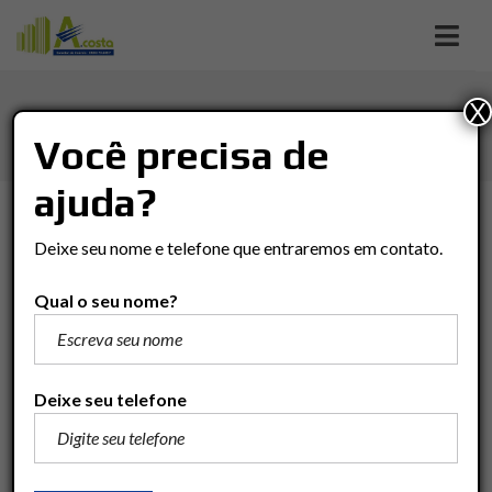
X
JD. FLORIDIANA
Você precisa de
ajuda?
TIPO DE NEGÓCIO
Deixe seu nome e telefone que entraremos em contato.
Tipo De Negócio
Qual o seu nome?
TIPO DO IMÓVEL
Tipo Do Imóvel
Deixe seu telefone
VALOR
(R$)