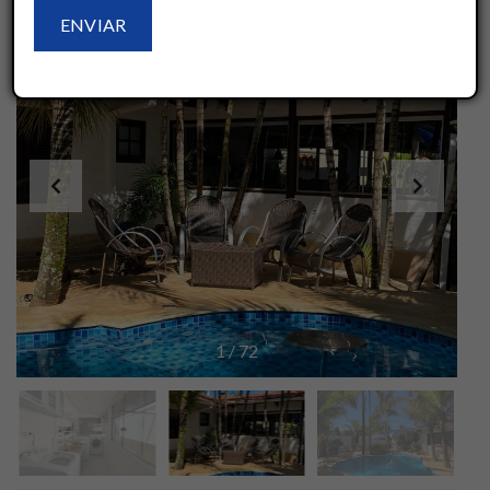
1
/
72