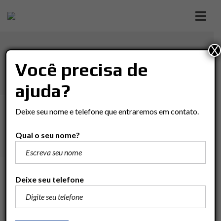
X
CASA CONDOMÍNIO EM
Você precisa de
RESIDENCIAL FLORENÇA
ajuda?
Imóveis
Casa
Rio Claro
Deixe seu nome e telefone que entraremos em contato.
Casa Condomínio em Residencial Florença
Qual o seu nome?
R$2.400.000
Deixe seu telefone
Adicionar para comparar