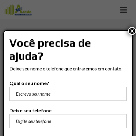
X
ALTO SANTANA
Você precisa de
ajuda?
Imóveis
Casa
Rio Claro
Alto Santana
Deixe seu nome e telefone que entraremos em contato.
Qual o seu nome?
R$550.000
Adicionar para comparar
Deixe seu telefone