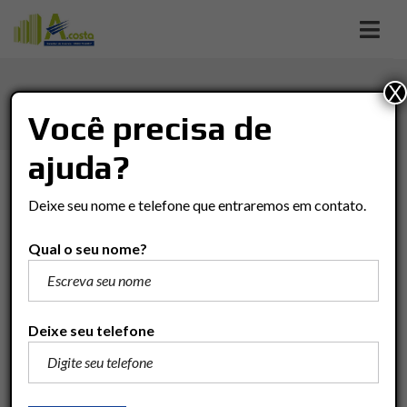
X
ALTO SANTANA
Você precisa de
ajuda?
TIPO DE NEGÓCIO
Deixe seu nome e telefone que entraremos em contato.
Tipo De Negócio
Qual o seu nome?
TIPO DO IMÓVEL
Tipo Do Imóvel
Deixe seu telefone
VALOR
(R$)