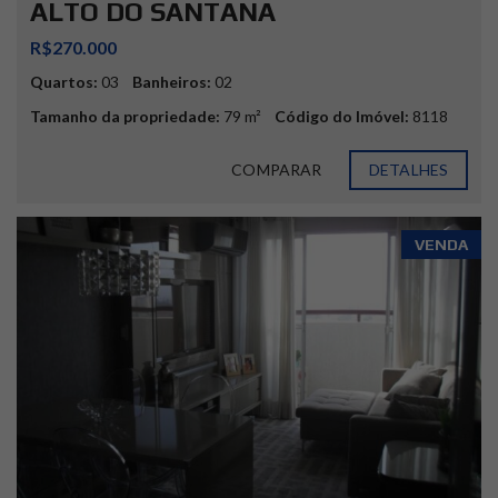
ALTO DO SANTANA
R$270.000
Quartos:
03
Banheiros:
02
Tamanho da propriedade:
79 m²
Código do Imóvel:
8118
COMPARAR
DETALHES
VENDA