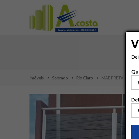
V
Dei
Qua
Imóveis
Sobrado
Rio Claro
MÃE PRETA
Dei