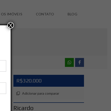
 OS IMÓVEIS
CONTATO
BLOG
X
R$320.000
Adicionar para comparar
Ricardo