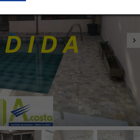
1
/
18