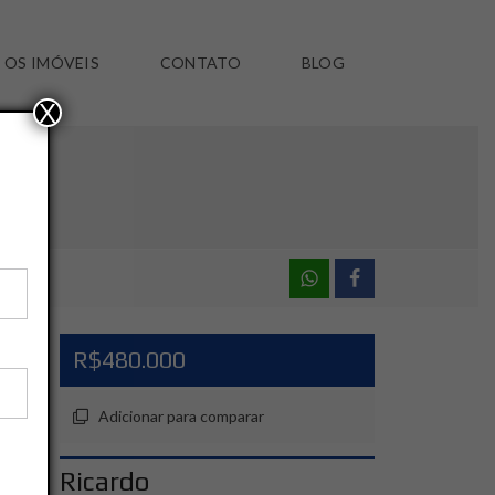
 OS IMÓVEIS
CONTATO
BLOG
X
R$480.000
Adicionar para comparar
Ricardo