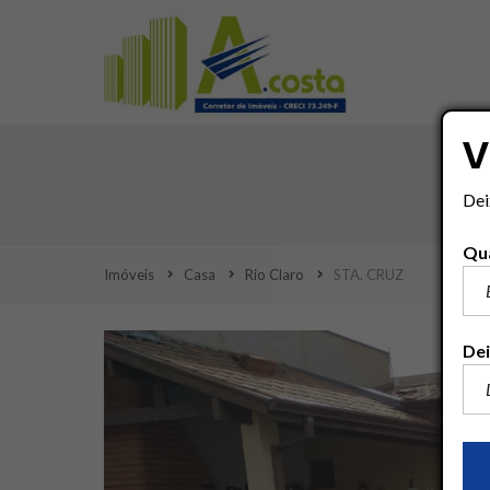
V
Dei
Qua
Imóveis
Casa
Rio Claro
STA. CRUZ
Dei