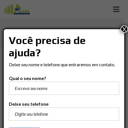
X
SANTANA
Você precisa de
ajuda?
Imóveis
Casa
Rio Claro
SANTANA
Deixe seu nome e telefone que entraremos em contato.
Qual o seu nome?
R$700.000
Adicionar para comparar
Deixe seu telefone