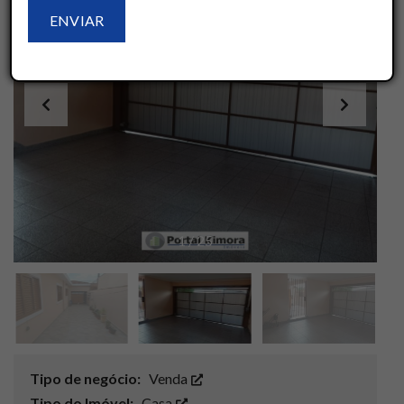
1
/
25
Tipo de negócio:
Venda
Tipo do Imóvel:
Casa