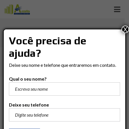
X
MÃE PRETA
Você precisa de
ajuda?
Imóveis
Casa
Rio Claro
MÃE PRETA
Deixe seu nome e telefone que entraremos em contato.
Qual o seu nome?
R$445.000
Adicionar para comparar
Deixe seu telefone