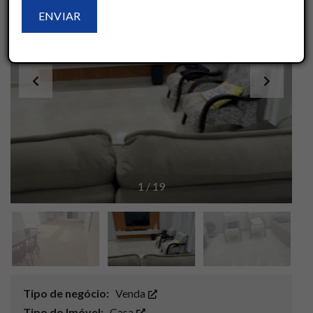
1
/
19
Tipo de negócio:
Venda
Tipo do Imóvel:
Casa