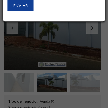
1
/
16
Tipo de negócio:
Venda
Tipo do Imóvel:
Casa