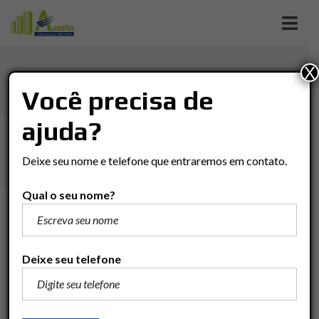
X
JD. PORTO FINO
Você precisa de
ajuda?
Imóveis
Casa
Rio Claro
JD. PORTO FINO
Deixe seu nome e telefone que entraremos em contato.
Qual o seu nome?
R$1.600.000
Adicionar para comparar
Deixe seu telefone