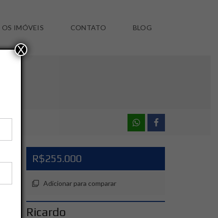
 OS IMÓVEIS
CONTATO
BLOG
X
R$255.000
Adicionar para comparar
Ricardo