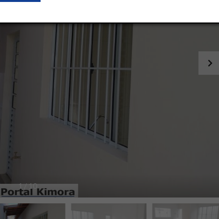
1
/
10