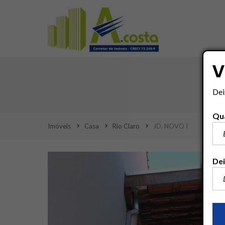
V
Dei
Qua
Imóveis
Casa
Rio Claro
JD. NOVO I
Dei