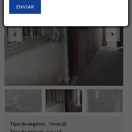
1
/
10
Tipo de negócio:
Venda
Tipo do Imóvel:
Casa