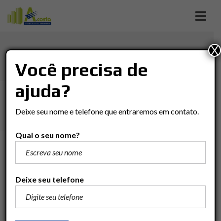
X
INOOCOP
Você precisa de
ajuda?
Imóveis
Casa
Rio Claro
Inoocop
Deixe seu nome e telefone que entraremos em contato.
Qual o seu nome?
Consulte
Adicionar para comparar
Deixe seu telefone