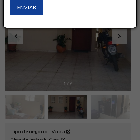
1
/
6
Tipo de negócio:
Venda
Tipo do Imóvel:
Casa