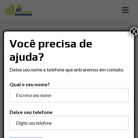
X
CASA EM JD. DAS PALMEIRAS
Você precisa de
ajuda?
Imóveis
Casa
Rio Claro
Casa em Jd. das Palmeiras
Deixe seu nome e telefone que entraremos em contato.
Qual o seu nome?
R$280.000
Adicionar para comparar
Deixe seu telefone