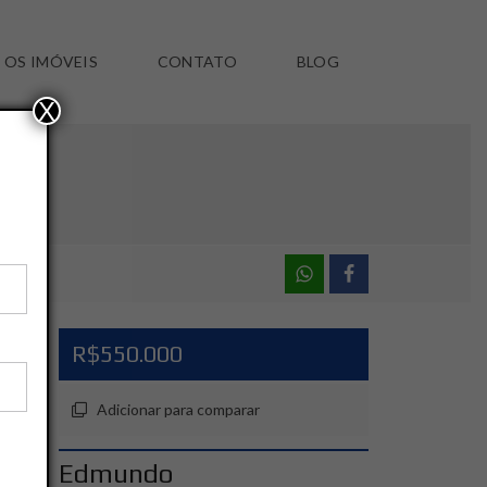
 OS IMÓVEIS
CONTATO
BLOG
X
R$550.000
Adicionar para comparar
Edmundo