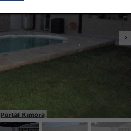
1
/
25