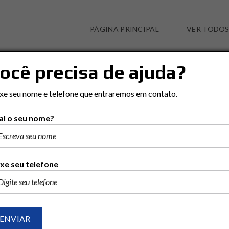
PÁGINA PRINCIPAL
VER TODOS
ocê precisa de ajuda?
CASA EM JD. ITAPUÃ
xe seu nome e telefone que entraremos em contato.
l o seu nome?
xe seu telefone