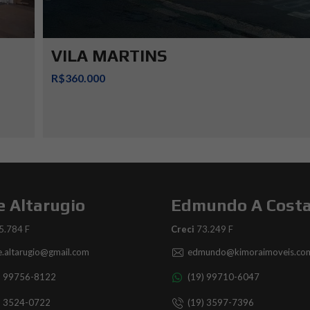
VILA MARTINS
R$360.000
e Altarugio
Edmundo A Cost
5.784 F
Creci
73.249 F
ce.altarugio@gmail.com
edmundo@kimoraimoveis.com
) 99756-8122
(19) 99710-6047
) 3524-0722
(19) 3597-7396