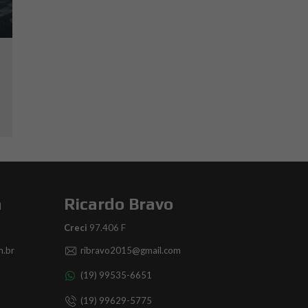
a
Ricardo Bravo
Creci
97.406 F
.br
ribravo2015@gmail.com
(19) 99535-6651
(19) 99629-5775