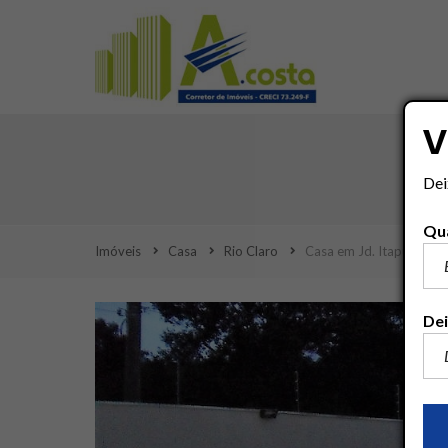
V
Dei
Qua
Imóveis
Casa
Rio Claro
Casa em Jd. Itapuã
Dei