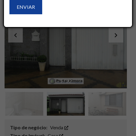
1
/
22
Tipo de negócio:
Venda
Tipo do Imóvel:
Casa