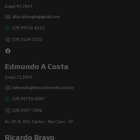
Creci
95.784 F
alice.altarugio@gmail.com
(19) 99756-8122
(19) 3524-0722
Edmundo A Costa
Creci
73.249 F
edmundo@kimoraimoveis.com.br
(19) 99710-6047
(19) 3597-7396
Av. 09, N. 495, Centro - Rio Claro - SP
Ricardo Bravo