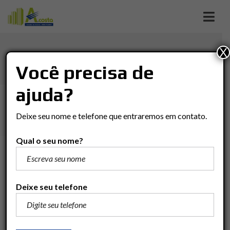
X
CASA EM CERVEZON
Você precisa de
ajuda?
Imóveis
Casa
Rio Claro
Casa em Cervezon
Deixe seu nome e telefone que entraremos em contato.
Qual o seu nome?
R$500.000
Adicionar para comparar
Deixe seu telefone