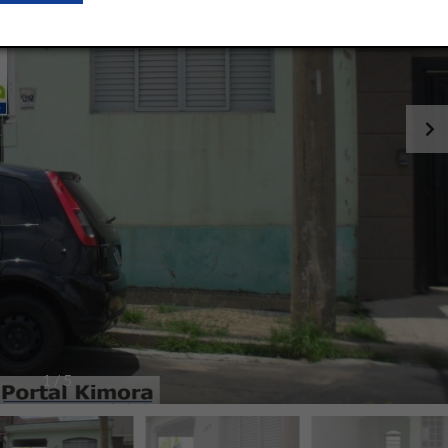
1
/
5