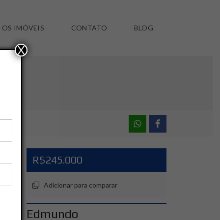
 OS IMÓVEIS
CONTATO
BLOG
X
R$245.000
Adicionar para comparar
Edmundo