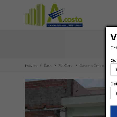
V
Dei
Qua
Imóveis
Casa
Rio Claro
Casa em Centro
Dei