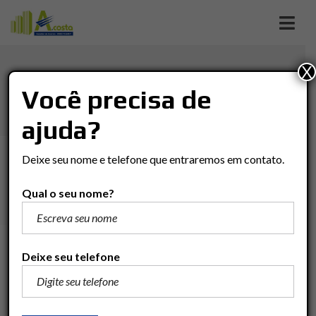
X
MÃE PRETA COND. RECANTO
Você precisa de
DOS PASSÁROS
ajuda?
Imóveis
Apartamento
Rio Claro
Deixe seu nome e telefone que entraremos em contato.
MÃE PRETA COND. RECANTO DOS PASSÁROS
Qual o seu nome?
R$160.000
Deixe seu telefone
Adicionar para comparar