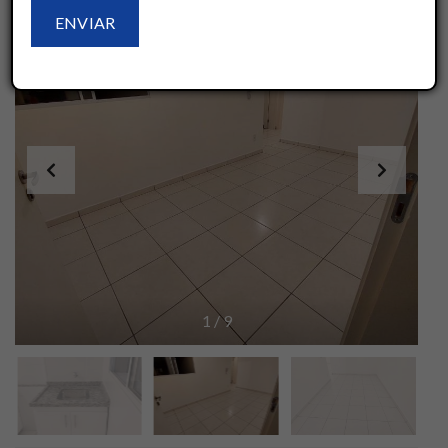
1
/
9