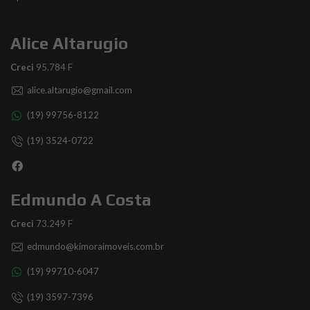
Alice Altarugio
Creci
95.784 F
alice.altarugio@gmail.com
(19) 99756-8122
(19) 3524-0722
Edmundo A Costa
Creci
73.249 F
edmundo@kimoraimoveis.com.br
(19) 99710-6047
(19) 3597-7396