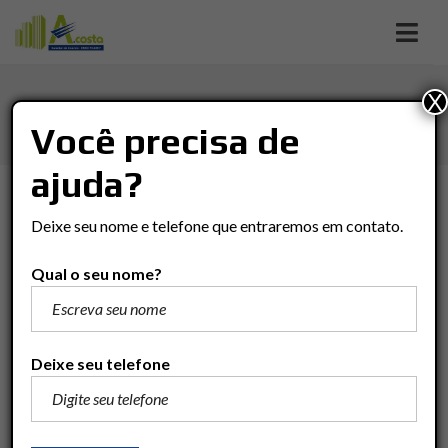
X
RIBEIRÃO PRETO
Você precisa de
ajuda?
TIPO DE NEGÓCIO
Deixe seu nome e telefone que entraremos em contato.
Tipo De Negócio
Qual o seu nome?
TIPO DO IMÓVEL
Tipo Do Imóvel
Deixe seu telefone
BAIRRO
Bairro