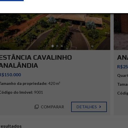
ESTÂNCIA CAVALINHO
AN
ANALÂNDIA
R$25
R$150.000
Quar
Tamanho da propriedade:
420 m²
Taman
Código do Imóvel:
9001
Códig
COMPARAR
DETALHES
resultados