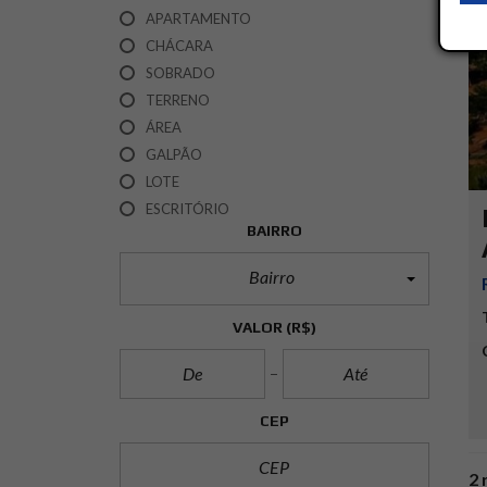
APARTAMENTO
CHÁCARA
SOBRADO
TERRENO
ÁREA
GALPÃO
LOTE
ESCRITÓRIO
BAIRRO
Bairro
VALOR
(R$)
CEP
2 