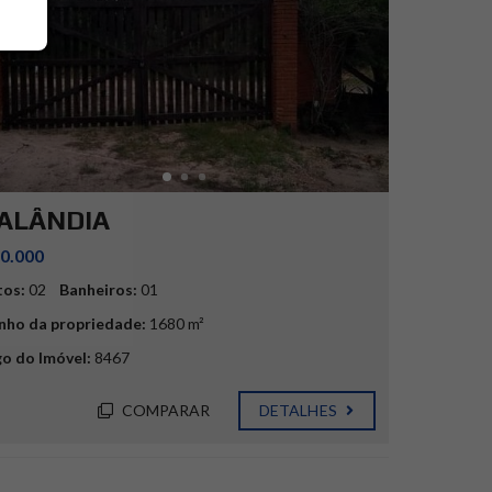
ALÂNDIA
0.000
tos:
02
Banheiros:
01
ho da propriedade:
1680 m²
o do Imóvel:
8467
COMPARAR
DETALHES