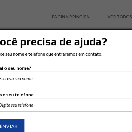
PÁGINA PRINCIPAL
VER TODOS
ocê precisa de ajuda?
ANALÂNDIA
xe seu nome e telefone que entraremos em contato.
l o seu nome?
Ordenar por:
RECENTES
POPULAR
PREÇO (MAIOR PARA ME
xe seu telefone
2 ENCONTRADO
VENDA