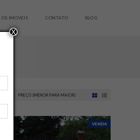
 OS IMÓVEIS
CONTATO
BLOG
X
NOR)
PREÇO (MENOR PARA MAIOR)
SALVAR ESSA BUSCA
VENDA