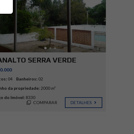
ANALTO SERRA VERDE
0.000
tos:
04
Banheiros:
02
ho da propriedade:
2000 m²
o do Imóvel:
8330
COMPARAR
DETALHES