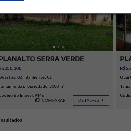
PLANALTO SERRA VERDE
PL
R$250.000
R$35
Quartos:
02
Banheiros:
01
Quar
Tamanho da propriedade:
2000 m²
Taman
Código do Imóvel:
9146
Códig
COMPARAR
DETALHES
resultados