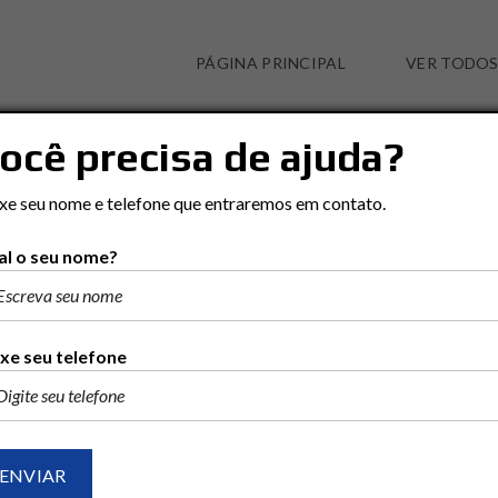
PÁGINA PRINCIPAL
VER TODOS
ocê precisa de ajuda?
PLANALTO SERRA VERDE
xe seu nome e telefone que entraremos em contato.
l o seu nome?
Ordenar por:
RECENTES
POPULAR
PREÇO (MAIOR PARA ME
xe seu telefone
2 ENCONTRADO
VENDA