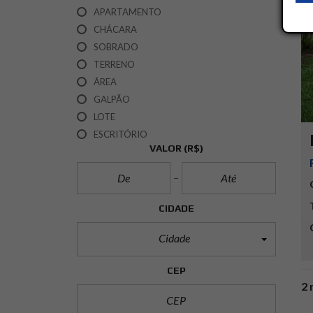
APARTAMENTO
CHÁCARA
SOBRADO
TERRENO
ÁREA
GALPÃO
LOTE
ESCRITÓRIO
VALOR
(R$)
CIDADE
Cidade
CEP
2 