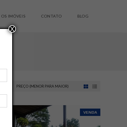
 OS IMÓVEIS
CONTATO
BLOG
X
NOR)
PREÇO (MENOR PARA MAIOR)
SALVAR ESSA BUSCA
VENDA