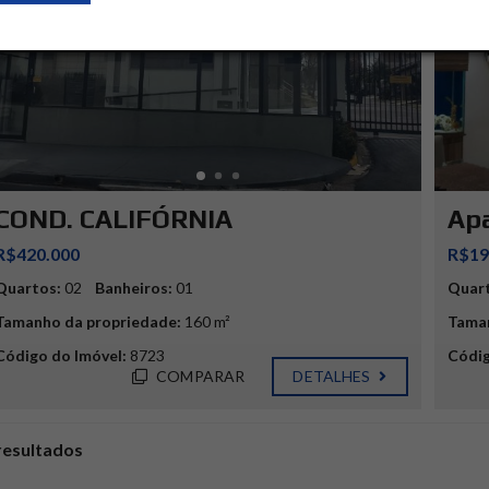
COND. CALIFÓRNIA
Apa
R$420.000
R$19
Quartos:
02
Banheiros:
01
Quar
Tamanho da propriedade:
160 m²
Taman
Código do Imóvel:
8723
Códig
COMPARAR
DETALHES
resultados