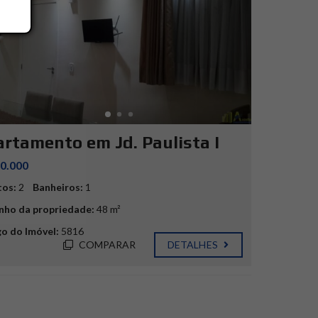
rtamento em Jd. Paulista I
0.000
tos:
2
Banheiros:
1
ho da propriedade:
48 m²
o do Imóvel:
5816
COMPARAR
DETALHES