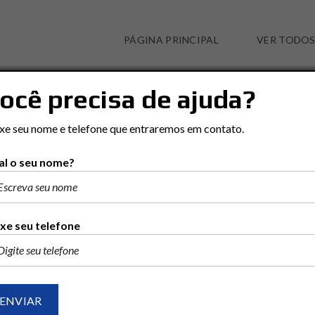
PÁGINA PRINCIPAL
VER TODOS
ocê precisa de ajuda?
JD. PAULISTA I
xe seu nome e telefone que entraremos em contato.
l o seu nome?
Ordenar por:
RECENTES
POPULAR
PREÇO (MAIOR PARA ME
xe seu telefone
2 ENCONTRADO
VENDA