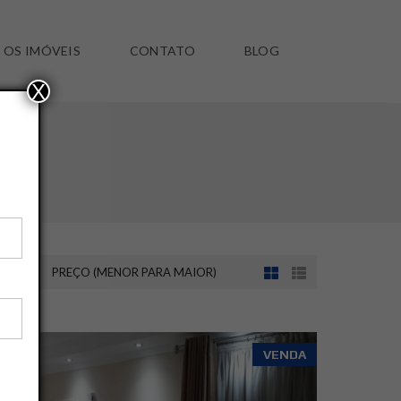
 OS IMÓVEIS
CONTATO
BLOG
X
NOR)
PREÇO (MENOR PARA MAIOR)
SALVAR ESSA BUSCA
VENDA