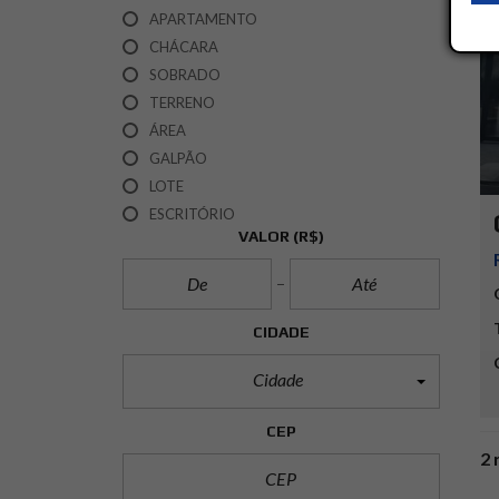
APARTAMENTO
CHÁCARA
SOBRADO
TERRENO
ÁREA
GALPÃO
LOTE
ESCRITÓRIO
VALOR
(R$)
CIDADE
Cidade
CEP
2 