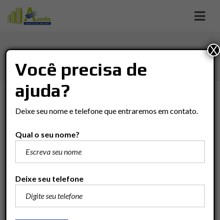
X
JD. DAS NAÇÕES
Você precisa de
ajuda?
TIPO DE NEGÓCIO
Deixe seu nome e telefone que entraremos em contato.
Tipo De Negócio
Qual o seu nome?
TIPO DO IMÓVEL
Tipo Do Imóvel
Deixe seu telefone
VALOR
(R$)