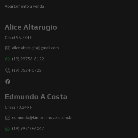
Apartamento a venda
Alice Altarugio
Creci
95.784 F
alice.altarugio@gmail.com
(19) 99756-8122
(19) 3524-0722
Edmundo A Costa
Creci
73.249 F
edmundo@kimoraimoveis.com.br
(19) 99710-6047