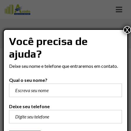
X
JD. CIDADE AZUL
Você precisa de
ajuda?
TIPO DE NEGÓCIO
Deixe seu nome e telefone que entraremos em contato.
Tipo De Negócio
Qual o seu nome?
TIPO DO IMÓVEL
Tipo Do Imóvel
Deixe seu telefone
VALOR
(R$)