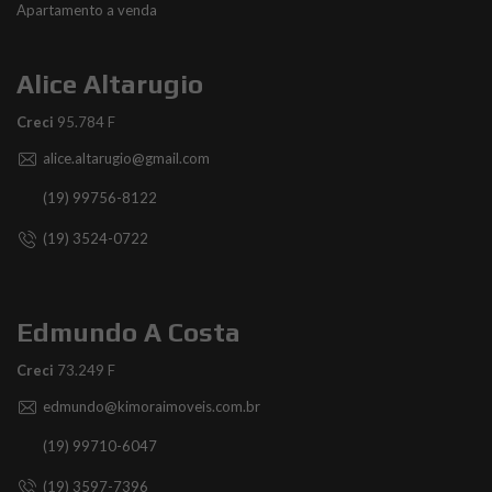
Apartamento a venda
Alice Altarugio
Creci
95.784 F
alice.altarugio@gmail.com
(19) 99756-8122
(19) 3524-0722
Edmundo A Costa
Creci
73.249 F
edmundo@kimoraimoveis.com.br
(19) 99710-6047
(19) 3597-7396