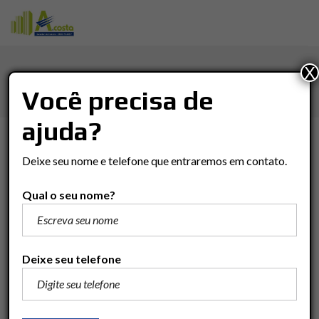
X
CIDADE CLARET
Você precisa de
ajuda?
TIPO DE NEGÓCIO
Deixe seu nome e telefone que entraremos em contato.
Tipo De Negócio
Qual o seu nome?
TIPO DO IMÓVEL
Tipo Do Imóvel
Deixe seu telefone
VALOR
(R$)