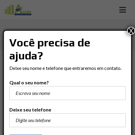
X
BELA VISTA
Você precisa de
ajuda?
TIPO DE NEGÓCIO
Deixe seu nome e telefone que entraremos em contato.
Tipo De Negócio
Qual o seu nome?
TIPO DO IMÓVEL
Tipo Do Imóvel
Deixe seu telefone
VALOR
(R$)