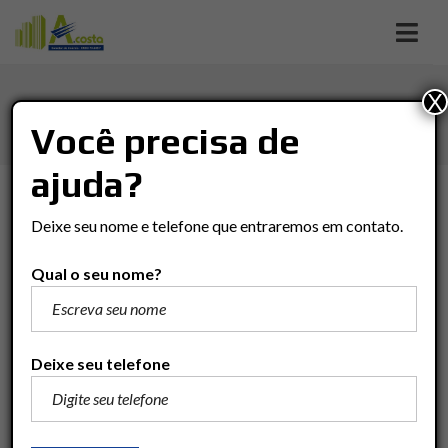
X
ALTO DO SANTANA
Você precisa de
ajuda?
TIPO DE NEGÓCIO
Deixe seu nome e telefone que entraremos em contato.
Tipo De Negócio
Qual o seu nome?
TIPO DO IMÓVEL
Tipo Do Imóvel
Deixe seu telefone
VALOR
(R$)