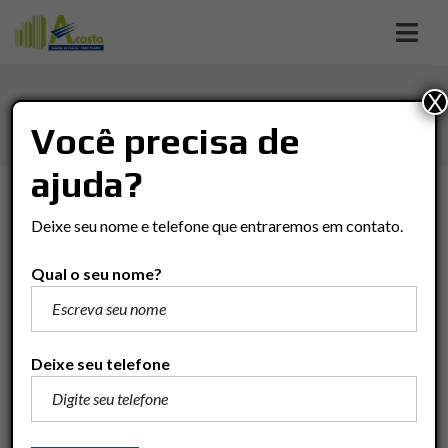
X
MEZANINO
Você precisa de
ajuda?
TIPO DE NEGÓCIO
Deixe seu nome e telefone que entraremos em contato.
Tipo De Negócio
Qual o seu nome?
TIPO DO IMÓVEL
Tipo Do Imóvel
Deixe seu telefone
BAIRRO
Bairro