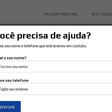
PÁGINA PRINCIPAL
VER TODOS
ocê precisa de ajuda?
LAREIRA
xe seu nome e telefone que entraremos em contato.
l o seu nome?
Ordenar por:
RECENTES
POPULAR
PREÇO (MAIOR PARA ME
xe seu telefone
2 ENCONTRADO
VENDA