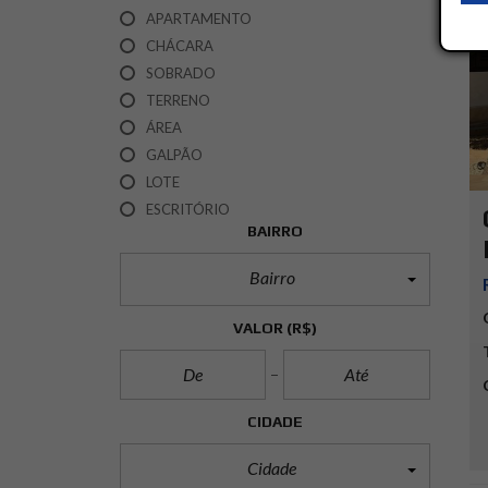
APARTAMENTO
CHÁCARA
SOBRADO
TERRENO
ÁREA
GALPÃO
LOTE
ESCRITÓRIO
BAIRRO
Bairro
VALOR
(R$)
CIDADE
Cidade