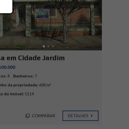
a em Cidade Jardim
500.000
tos:
4
Banheiros:
7
ho da propriedade:
600 m²
o do Imóvel:
5114
COMPARAR
DETALHES