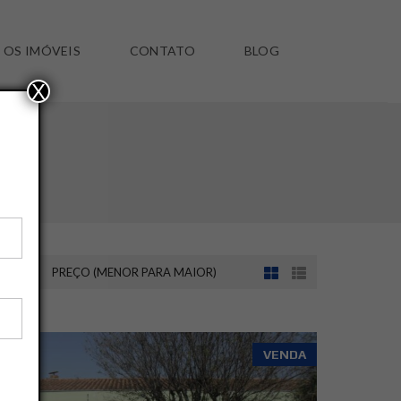
 OS IMÓVEIS
CONTATO
BLOG
X
NOR)
PREÇO (MENOR PARA MAIOR)
SALVAR ESSA BUSCA
VENDA