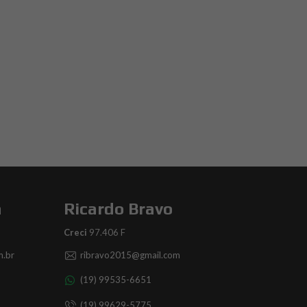
a
Ricardo Bravo
Creci
97.406 F
.br
ribravo2015@gmail.com
(19) 99535-6651
(19) 99629-5775