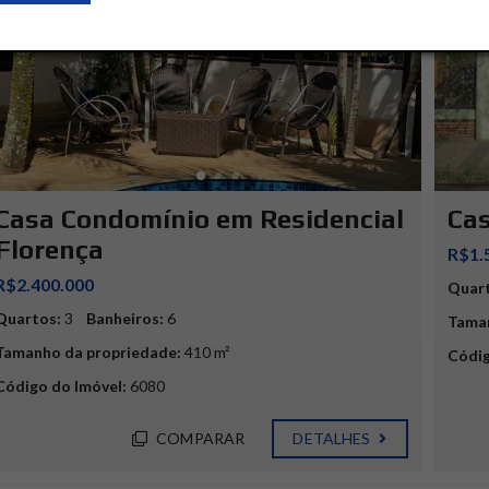
Casa Condomínio em Residencial
Cas
Florença
R$1.
R$2.400.000
Quar
Quartos:
3
Banheiros:
6
Taman
Tamanho da propriedade:
410 m²
Códig
Código do Imóvel:
6080
COMPARAR
DETALHES