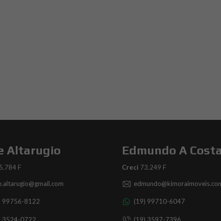
e Altarugio
Edmundo A Cost
5.784 F
Creci
73.249 F
ce.altarugio@gmail.com
edmundo@kimoraimoveis.com
) 99756-8122
(19) 99710-6047
) 3524-0722
(19) 3597-7396