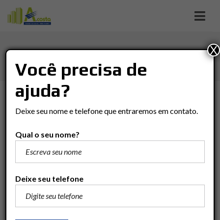
X
ILUMINAÇÃO NATURAL
Você precisa de
ajuda?
TIPO DE NEGÓCIO
Deixe seu nome e telefone que entraremos em contato.
Tipo De Negócio
Qual o seu nome?
TIPO DO IMÓVEL
Tipo Do Imóvel
Deixe seu telefone
BAIRRO
Bairro