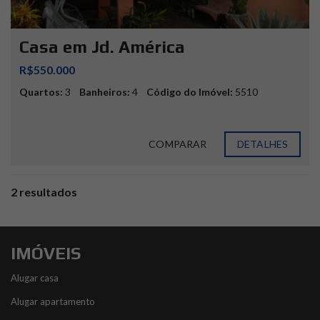
Casa em Jd. América
R$550.000
Quartos:
3
Banheiros:
4
Código do Imóvel:
5510
COMPARAR
DETALHES
2 resultados
IMÓVEIS
Alugar casa
Alugar apartamento