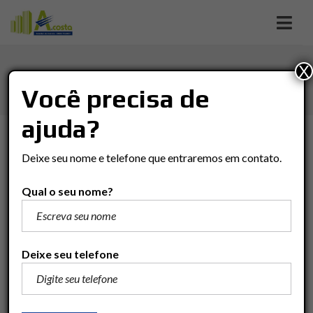
X
ARMÁRIOS PLANEJADOS
Você precisa de
ajuda?
TIPO DE NEGÓCIO
Deixe seu nome e telefone que entraremos em contato.
Tipo De Negócio
Qual o seu nome?
TIPO DO IMÓVEL
Tipo Do Imóvel
Deixe seu telefone
BAIRRO
Bairro