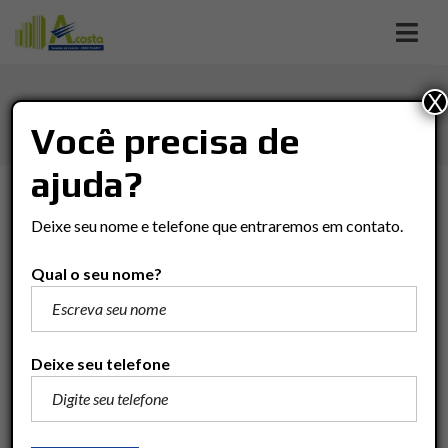
X
AQUECIMENTO SOLAR
Você precisa de
ajuda?
TIPO DE NEGÓCIO
Deixe seu nome e telefone que entraremos em contato.
Tipo De Negócio
Qual o seu nome?
TIPO DO IMÓVEL
Tipo Do Imóvel
Deixe seu telefone
BAIRRO
Bairro