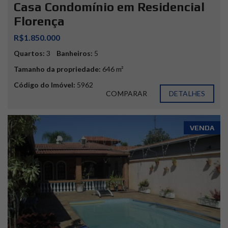
Casa Condomínio em Residencial
Florença
R$1.850.000
Quartos:
3
Banheiros:
5
Tamanho da propriedade:
646 m²
Código do Imóvel:
5962
COMPARAR
DETALHES
VENDA