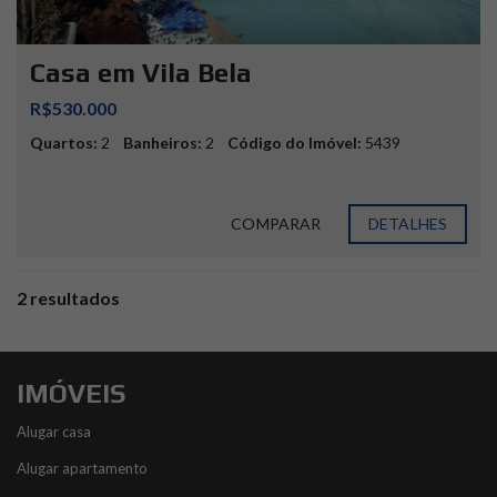
Casa em Vila Bela
R$530.000
Quartos:
2
Banheiros:
2
Código do Imóvel:
5439
COMPARAR
DETALHES
2 resultados
IMÓVEIS
Alugar casa
Alugar apartamento